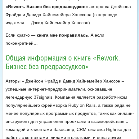
«
Rework. Бизнес без предрассудков
» авторства Джейсона
Фрайда и Давида Хайнемейера Ханссона (в переводе
издателя — Дэвид Хайнемайер Хенссон).
Если кратко —
книга мне понравилась
. А если
поконкретней…
Общая информация о книге «Rework.
Бизнес без предрассудков»
Авторы – Джейсон Фрайд и Давид Хайнемейер Ханссон –
успешные интернет-предприниматели, основавшие
легендарную 37signals. Компания является разработчиком
популярнейшего фреймворка Ruby on Rails, а также ряда не
менее популярных программных продуктов, таких как онлайн-
инструмент для управления проектами и взаимодействия с
командой и клиентами Basecamp, CRM-система Highrise для
работы с контактами, лидами и сделками, и ряда других.