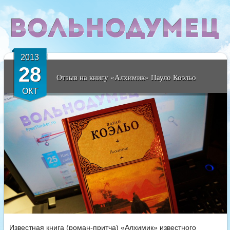
2013
28
Отзыв на книгу «Алхимик» Пауло Коэльо
ОКТ
Известная книга (роман-притча) «Алхимик» известного