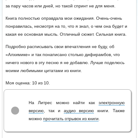
за пару часов или дней, но такой спринт не для меня.
Книга полностью оправдала мои ожидания. Очень-очень
понравилась, несмотря на то, что я знал, о чем она будет и
какая ее основная мысль. Отличный сюжет. Сильная книга.
Подробно расписывать свои впечатления не буду, об
«Алхимике» и так понаписано столько дифирамбов, что
ничего нового в эту песню я не добавлю. Лучше поделюсь
моими любимыми цитатами из книги.
Моя оценка:
10
из
1
0
.
На Литрес можно найти как
электронную
версию
, так и
аудио версию
книги. Также
можно
прочитать отрывок из книги
.