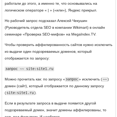
работали до этого, а именно те, что основывались на
логическом операторе « | » («или»), Яндекс прикрыл.
Но рабочий запрос подсказал Алексей Чекушин
(Руководитель отдела SEO в компании Wikimart) в онлайн
семинаре «Проверка SEO-мифов» на MegaIndex.TV.
Чтобы проверить аффилированность сайтов нужно исключить
из выдачи один подозреваемых доменов, который
отображается по запросу:
запрос ~~ site:site1.ru
Можно прочитать как: по запросу «
запрос
» исключить (
~~
)
домен (сайт), который отображается по данному запросу
(
site:site1.ru
).
Если в результате запроса в выдаче появится другой
подозреваемый домен, значит домены аффилированы, то
есть под фильтром. И наоборот.