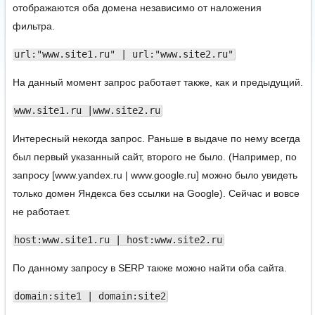
отображаются оба домена независимо от наложения
фильтра.
url:"www.site1.ru" | url:"www.site2.ru"
На данный момент запрос работает также, как и предыдущий.
www.site1.ru |www.site2.ru
Интересный некогда запрос. Раньше в выдаче по нему всегда
был первый указанный сайт, второго не было. (Например, по
запросу [www.yandex.ru | www.google.ru] можно было увидеть
только домен Яндекса без ссылки на Google). Сейчас и вовсе
не работает.
host:www.site1.ru | host:www.site2.ru
По данному запросу в SERP также можно найти оба сайта.
domain:site1 | domain:site2