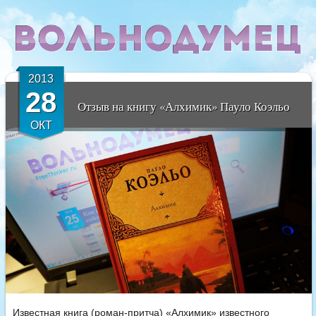
2013
28
Отзыв на книгу «Алхимик» Пауло Коэльо
ОКТ
Известная книга (роман-притча) «Алхимик» известного